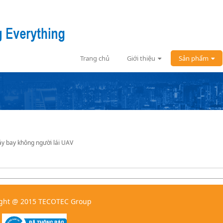
Trang chủ
Giới thiệu
Sản phẩm
y bay không người lái UAV
ght @ 2015 TECOTEC Group